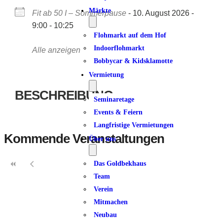
Märkte
Fit ab 50 I – Sommerpause
- 10. August 2026 -
9:00 - 10:25
Flohmarkt auf dem Hof
Indoorflohmarkt
Alle anzeigen
Bobbycar & Kidsklamotte
Vermietung
BESCHREIBUNG
Seminaretage
Events & Feiern
Langfristige Vermietungen
Kommende Veranstaltungen
Über uns
Das Goldbekhaus
Team
Verein
Mitmachen
Neubau