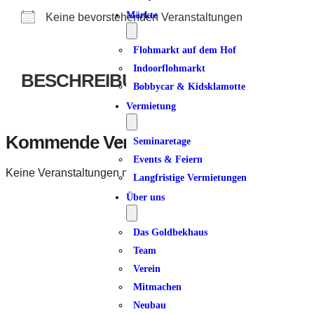
Märkte
Keine bevorstehenden Veranstaltungen
Flohmarkt auf dem Hof
Indoorflohmarkt
BESCHREIBUNG
Bobbycar & Kidsklamotte
Vermietung
Kommende Veranstaltungen
Seminaretage
Events & Feiern
Keine Veranstaltungen mit diesem Schlagwort
Langfristige Vermietungen
Über uns
Das Goldbekhaus
Team
Verein
Mitmachen
Neubau