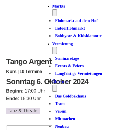
Märkte
Flohmarkt auf dem Hof
Indoorflohmarkt
Bobbycar & Kidsklamotte
Vermietung
Seminaretage
Tango Argentino | Dancer 1
Events & Feiern
Kurs | 10 Termine
Langfristige Vermietungen
Sonntag 6. Oktober 2024
Über uns
Beginn:
17:00 Uhr
Das Goldbekhaus
Ende:
18:30 Uhr
Team
Tanz & Theater
Verein
Mitmachen
Neubau