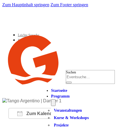
Zum Hauptinhalt springen
Zum Footer springen
Leichte Sprache
Kontakt
Suchen
Startseite
Programm
Veranstaltungen
Zum Kalender hinzufügen
Kurse & Workshops
Projekte
ICS herunterladen
Google Kalender
iCalendar
Office 365
Outlook Live