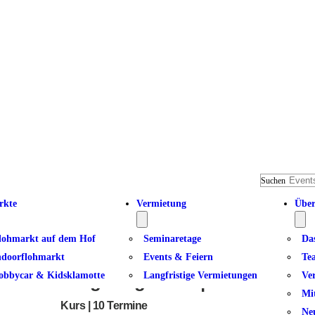
Suchen
rkte
Vermietung
Über
lohmarkt auf dem Hof
Seminaretage
Da
ndoorflohmarkt
Events & Feiern
Te
obbycar & Kidsklamotte
Langfristige Vermietungen
Ve
Tango Argentino | Dancer 1
Mi
Kurs | 10 Termine
Ne