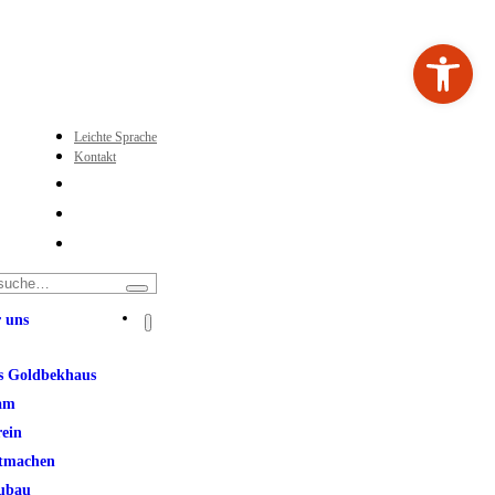
Werkzeugleiste ö
Leichte Sprache
Kontakt
 uns
s Goldbekhaus
am
rein
tmachen
ubau