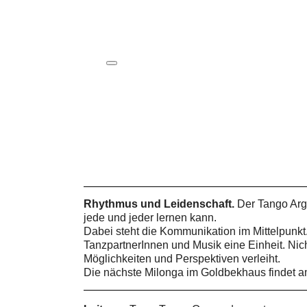
ICS herunterladen
Google Kalender
iCalendar
Office 365
Outlook Live
Rhythmus und Leidenschaft.
Der Tango Arg
jede und jeder lernen kann.
Dabei steht die Kommunikation im Mittelpunkt
TanzpartnerInnen und Musik eine Einheit. Nic
Möglichkeiten und Perspektiven verleiht.
Die nächste Milonga im Goldbekhaus findet am