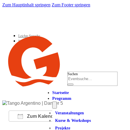
Zum Hauptinhalt springen
Zum Footer springen
Leichte Sprache
Kontakt
Suchen
Startseite
Programm
Veranstaltungen
Zum Kalender hinzufügen
Kurse & Workshops
Projekte
ICS herunterladen
Google Kalender
iCalendar
Office 365
Outlook Live