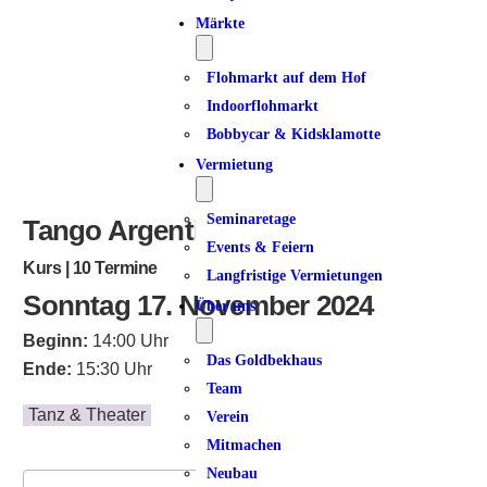
Märkte
Flohmarkt auf dem Hof
Indoorflohmarkt
Bobbycar & Kidsklamotte
Vermietung
Seminaretage
Tango Argentino | Dancer 5
Events & Feiern
Kurs | 10 Termine
Langfristige Vermietungen
Sonntag 17. November 2024
Über uns
Beginn:
14:00 Uhr
Das Goldbekhaus
Ende:
15:30 Uhr
Team
Tanz & Theater
Verein
Mitmachen
Neubau