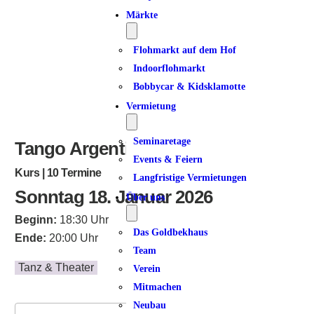
Märkte
Flohmarkt auf dem Hof
Indoorflohmarkt
Bobbycar & Kidsklamotte
Vermietung
Seminaretage
Tango Argentino | Dancer 6
Events & Feiern
Kurs | 10 Termine
Langfristige Vermietungen
Sonntag 18. Januar 2026
Über uns
Beginn:
18:30 Uhr
Das Goldbekhaus
Ende:
20:00 Uhr
Team
Tanz & Theater
Verein
Mitmachen
Neubau