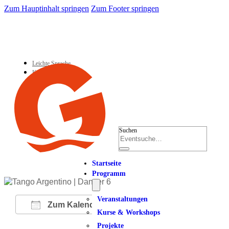
Zum Hauptinhalt springen
Zum Footer springen
Leichte Sprache
Kontakt
Suchen
Startseite
Programm
Veranstaltungen
Zum Kalender hinzufügen
Kurse & Workshops
Projekte
ICS herunterladen
Google Kalender
iCalendar
Office 365
Outlook Live