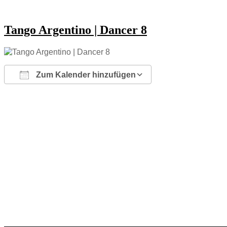
Tango Argentino | Dancer 8
Zum Kalender hinzufügen
ICS herunterladen
Google Kalender
iCalendar
Office 365
Outlook Live