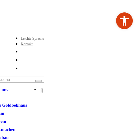
Werkzeugleiste ö
Leichte Sprache
Kontakt
 uns
s Goldbekhaus
am
rein
tmachen
ubau