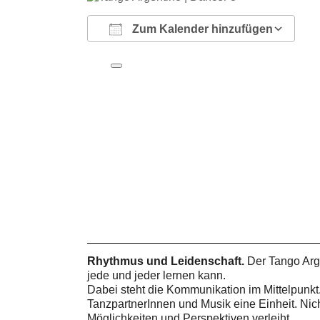
Zum Kalender hinzufügen
ICS herunterladen
Google Kalender
iCalendar
Office 365
Outlook Live
Rhythmus und Leidenschaft.
Der Tango Arg
jede und jeder lernen kann.
Dabei steht die Kommunikation im Mittelpunkt
TanzpartnerInnen und Musik eine Einheit. Nic
Möglichkeiten und Perspektiven verleiht.