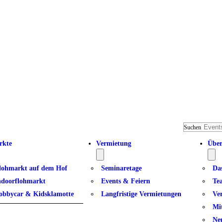
Suchen
rkte
Vermietung
Über
lohmarkt auf dem Hof
Seminaretage
Da
ndoorflohmarkt
Events & Feiern
Te
 Dancer 8
obbycar & Kidsklamotte
Langfristige Vermietungen
Ve
Mi
Ne