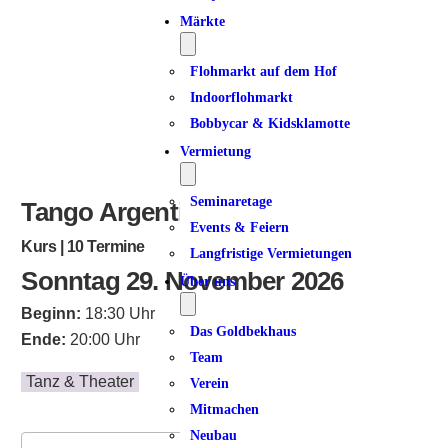
Märkte
Flohmarkt auf dem Hof
Indoorflohmarkt
Bobbycar & Kidsklamotte
Vermietung
Seminaretage
Tango Argentino | Dancer 7
Events & Feiern
Kurs | 10 Termine
Langfristige Vermietungen
Sonntag 29. November 2026
Über uns
Beginn:
18:30 Uhr
Das Goldbekhaus
Ende:
20:00 Uhr
Team
Tanz & Theater
Verein
Mitmachen
Neubau