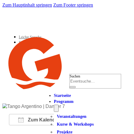
Zum Hauptinhalt springen
Zum Footer springen
Leichte Sprache
Kontakt
Suchen
Startseite
Programm
Veranstaltungen
Zum Kalender hinzufügen
Kurse & Workshops
Projekte
ICS herunterladen
Google Kalender
iCalendar
Office 365
Outlook Live