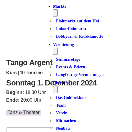
Märkte
Flohmarkt auf dem Hof
Indoorflohmarkt
Bobbycar & Kidsklamotte
Vermietung
Seminaretage
Tango Argentino | Dancer 2
Events & Feiern
Kurs | 10 Termine
Langfristige Vermietungen
Sonntag 1. Dezember 2024
Über uns
Beginn:
18:30 Uhr
Das Goldbekhaus
Ende:
20:00 Uhr
Team
Tanz & Theater
Verein
Mitmachen
Neubau