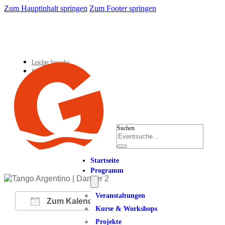
Zum Hauptinhalt springen
Zum Footer springen
Leichte Sprache
Kontakt
Suchen
Startseite
Programm
Veranstaltungen
Zum Kalender hinzufügen
Kurse & Workshops
Projekte
ICS herunterladen
Google Kalender
iCalendar
Office 365
Outlook Live