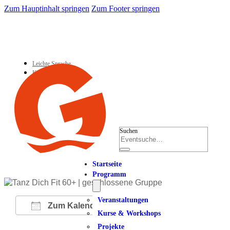
Zum Hauptinhalt springen
Zum Footer springen
Leichte Sprache
Kontakt
Suchen
Startseite
Programm
Veranstaltungen
Zum Kalender hinzufügen
Kurse & Workshops
Projekte
ICS herunterladen
Google Kalender
iCalendar
Office 365
Outlook Live