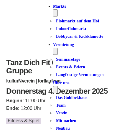
Märkte
Flohmarkt auf dem Hof
Indoorflohmarkt
Bobbycar & Kidsklamotte
Vermietung
Seminaretage
Tanz Dich Fit 60+ | geschlossene
Events & Feiern
Gruppe
Langfristige Vermietungen
kulturNverein | fortlaufend
Über uns
Donnerstag 4. Dezember 2025
Das Goldbekhaus
Beginn:
11:00 Uhr
Team
Ende:
12:00 Uhr
Verein
Fitness & Spiel
Mitmachen
Neubau