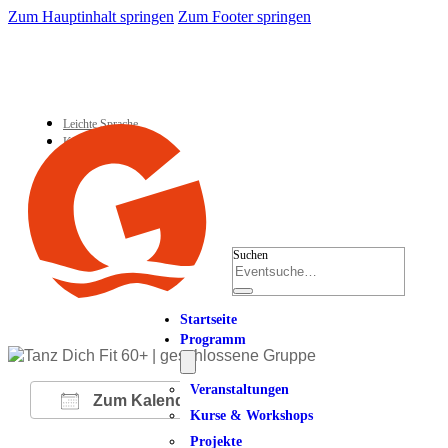
Zum Hauptinhalt springen
Zum Footer springen
Leichte Sprache
Kontakt
Suchen
Startseite
Programm
Veranstaltungen
Zum Kalender hinzufügen
Kurse & Workshops
Projekte
ICS herunterladen
Google Kalender
iCalendar
Office 365
Outlook Live