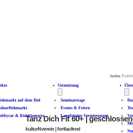
Suchen
rkte
Vermietung
Über
lohmarkt auf dem Hof
Seminaretage
Da
ndoorflohmarkt
Events & Feiern
Te
obbycar & Kidsklamotte
Langfristige Vermietungen
Ve
Tanz Dich Fit 60+ | geschlosse
Mi
kulturNverein | fortlaufend
Ne