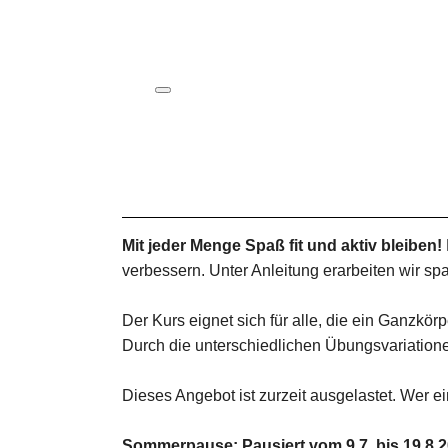
ICS herunterladen
Google Kalender
iCalendar
Office 365
Outlook Live
Mit jeder Menge Spaß fit und aktiv bleiben!
verbessern. Unter Anleitung erarbeiten wir 
Der Kurs eignet sich für alle, die ein Ganzkö
Durch die unterschiedlichen Übungsvariatione
Dieses Angebot ist zurzeit ausgelastet. Wer ei
Sommerpause: Pausiert vom 9.7. bis 19.8.