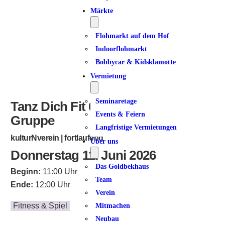
Märkte
Flohmarkt auf dem Hof
Indoorflohmarkt
Bobbycar & Kidsklamotte
Vermietung
Seminaretage
Tanz Dich Fit 60+ | geschlossene
Events & Feiern
Gruppe
Langfristige Vermietungen
kulturNverein | fortlaufend
Über uns
Donnerstag 11. Juni 2026
Das Goldbekhaus
Beginn:
11:00 Uhr
Team
Ende:
12:00 Uhr
Verein
Fitness & Spiel
Mitmachen
Neubau