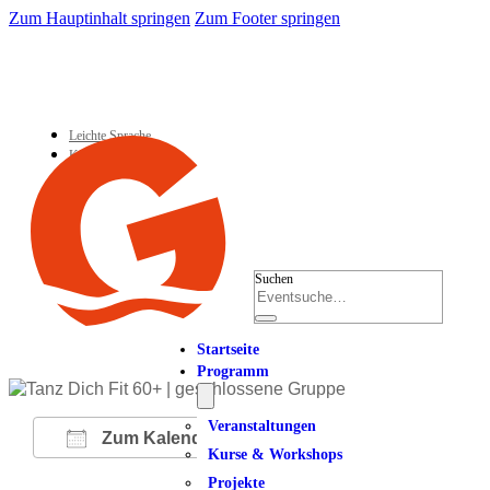
Zum Hauptinhalt springen
Zum Footer springen
Leichte Sprache
Kontakt
Suchen
Startseite
Programm
Veranstaltungen
Zum Kalender hinzufügen
Kurse & Workshops
Projekte
ICS herunterladen
Google Kalender
iCalendar
Office 365
Outlook Live