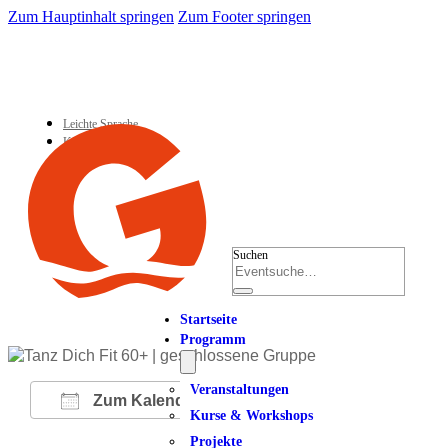
Zum Hauptinhalt springen
Zum Footer springen
Leichte Sprache
Kontakt
Suchen
Startseite
Programm
Veranstaltungen
Zum Kalender hinzufügen
Kurse & Workshops
Projekte
ICS herunterladen
Google Kalender
iCalendar
Office 365
Outlook Live