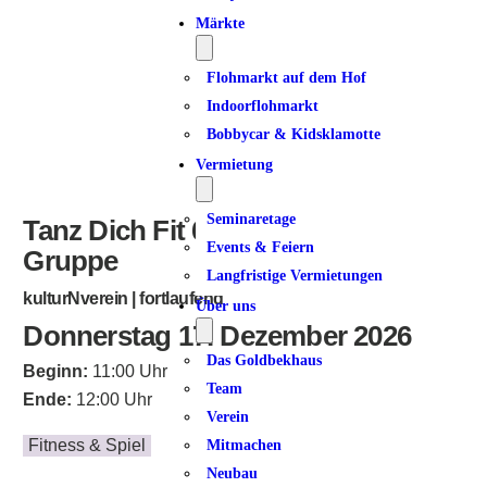
Märkte
Flohmarkt auf dem Hof
Indoorflohmarkt
Bobbycar & Kidsklamotte
Vermietung
Seminaretage
Tanz Dich Fit 60+ | geschlossene
Events & Feiern
Gruppe
Langfristige Vermietungen
kulturNverein | fortlaufend
Über uns
Donnerstag 17. Dezember 2026
Das Goldbekhaus
Beginn:
11:00 Uhr
Team
Ende:
12:00 Uhr
Verein
Fitness & Spiel
Mitmachen
Neubau