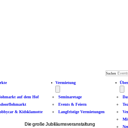
Suchen
rkte
Vermietung
Über
lohmarkt auf dem Hof
Seminaretage
Da
ndoorflohmarkt
Events & Feiern
Te
obbycar & Kidsklamotte
Langfristige Vermietungen
Ve
Tanz inTakt – 1.250 x TanzinTak
Mi
Die große Jubiläumsveranstaltung
Ne