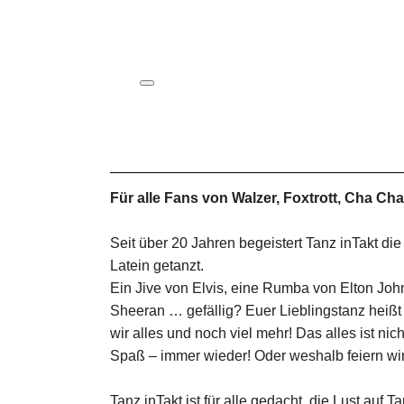
ICS herunterladen
Google Kalender
iCalendar
Office 365
Outlook Live
Für alle Fans von Walzer, Foxtrott, Cha Ch
Seit über 20 Jahren begeistert Tanz inTakt d
Latein getanzt.
Ein Jive von Elvis, eine Rumba von Elton Jo
Sheeran … gefällig? Euer Lieblingstanz heißt 
wir alles und noch viel mehr! Das alles ist n
Spaß – immer wieder! Oder weshalb feiern wir
Tanz inTakt ist für alle gedacht, die Lust au