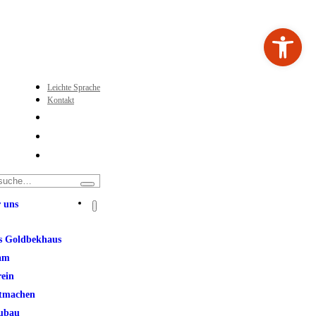
Werkzeugleiste ö
Leichte Sprache
Kontakt
 uns
s Goldbekhaus
am
rein
t
tmachen
ubau