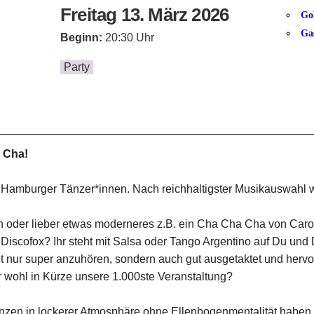
Freitag 13. März 2026
Go
Ga
Beginn:
20:30 Uhr
Party
a Cha!
ie Hamburger Tänzer*innen. Nach reichhaltigster Musikauswahl 
hn oder lieber etwas moderneres z.B. ein Cha Cha Cha von Car
Discofox? Ihr steht mit Salsa oder Tango Argentino auf Du und 
icht nur super anzuhören, sondern auch gut ausgetaktet und herv
 wohl in Kürze unsere 1.000ste Veranstaltung?
f Tanzen in lockerer Atmosphäre ohne Ellenbogenmentalität hab