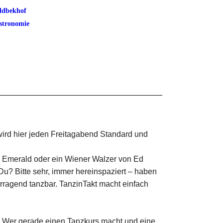
ldbekhof
stronomie
wird hier jeden Freitagabend Standard und
o Emerald oder ein Wiener Walzer von Ed
Du? Bitte sehr, immer hereinspaziert – haben
orragend tanzbar. TanzinTakt macht einfach
en. Wer gerade einen Tanzkurs macht und eine