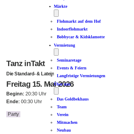
Märkte
Flohmarkt auf dem Hof
Indoorflohmarkt
Bobbycar & Kidsklamotte
Vermietung
Seminaretage
Tanz inTakt
Events & Feiern
Die Standard- & Lateintanzparty
Langfristige Vermietungen
Freitag 15. Mai 2026
Über uns
Beginn:
20:30 Uhr
Das Goldbekhaus
Ende:
00:30 Uhr
Team
Party
Verein
Mitmachen
Neubau