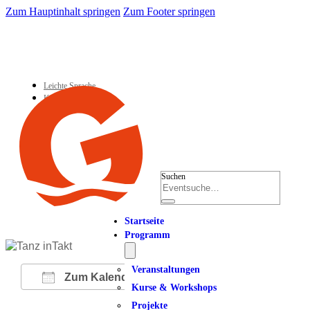
Zum Hauptinhalt springen
Zum Footer springen
Leichte Sprache
Kontakt
Suchen
Startseite
Programm
Veranstaltungen
Zum Kalender hinzufügen
Kurse & Workshops
Projekte
ICS herunterladen
Google Kalender
iCalendar
Office 365
Outlook Live