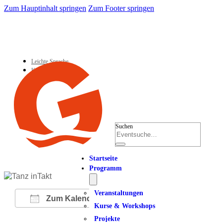
Zum Hauptinhalt springen
Zum Footer springen
Leichte Sprache
Kontakt
Suchen
Startseite
Programm
Veranstaltungen
Zum Kalender hinzufügen
Kurse & Workshops
Projekte
ICS herunterladen
Google Kalender
iCalendar
Office 365
Outlook Live