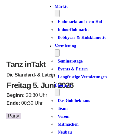
Märkte
Flohmarkt auf dem Hof
Indoorflohmarkt
Bobbycar & Kidsklamotte
Vermietung
Seminaretage
Tanz inTakt
Events & Feiern
Die Standard- & Lateintanzparty
Langfristige Vermietungen
Freitag 5. Juni 2026
Über uns
Beginn:
20:30 Uhr
Das Goldbekhaus
Ende:
00:30 Uhr
Team
Party
Verein
Mitmachen
Neubau