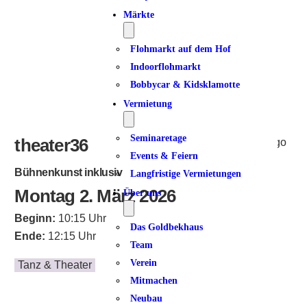
ICS herunterladen
Google Kalender
iCalendar
Office 365
Outlook Live
Märkte
Flohmarkt auf dem Hof
Indoorflohmarkt
Bobbycar & Kidsklamotte
Vermietung
Seminaretage
theater36
Events & Feiern
Bühnenkunst inklusiv
Langfristige Vermietungen
Montag 2. März 2026
Über uns
Beginn:
10:15 Uhr
Das Goldbekhaus
Ende:
12:15 Uhr
Team
Verein
Tanz & Theater
Mitmachen
Neubau