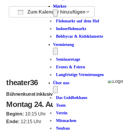
Märkte
Zum Kalender hinzufügen
Flohmarkt auf dem Hof
ICS herunterladen
Google Kalender
iCalendar
Office 365
Outlook Live
Indoorflohmarkt
Bobbycar & Kidsklamotte
Vermietung
Seminaretage
Events & Feiern
Langfristige Vermietungen
theater36
Über uns
Bühnenkunst inklusiv
Das Goldbekhaus
Montag 24. August 2026
Team
Verein
Beginn:
10:15 Uhr
Mitmachen
Ende:
12:15 Uhr
Neubau