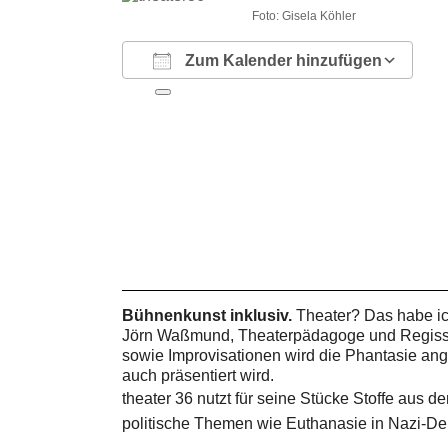
Foto: Gisela Köhler
Zum Kalender hinzufügen
ICS herunterladen
Google Kalender
iCalendar
Office 365
Outlook Live
Bühnenkunst inklusiv.
Theater? Das habe i
Jörn Waßmund, Theaterpädagoge und Regisseur
sowie Improvisationen wird die Phantasie ang
auch präsentiert wird.
theater 36 nutzt für seine Stücke Stoffe aus de
politische Themen wie Euthanasie in Nazi-De