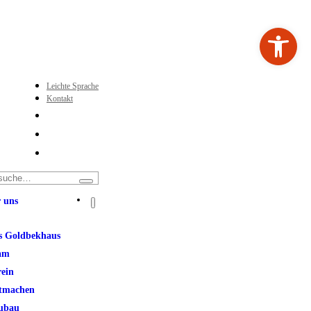
Werkzeugleiste ö
Leichte Sprache
Kontakt
 uns
s Goldbekhaus
am
rein
tmachen
ubau