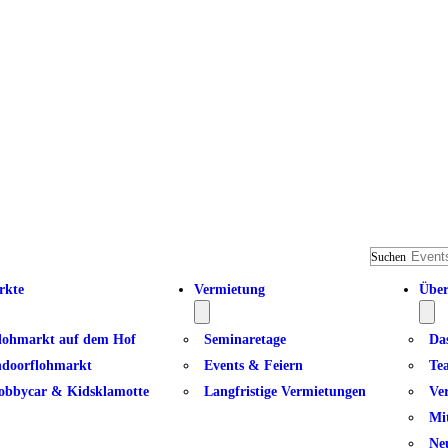
Suchen
rkte
Vermietung
Über
lohmarkt auf dem Hof
Seminaretage
Da
ndoorflohmarkt
Events & Feiern
Te
obbycar & Kidsklamotte
Langfristige Vermietungen
Ve
Mi
Ne