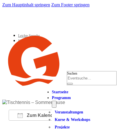
Zum Hauptinhalt springen
Zum Footer springen
Leichte Sprache
Kontakt
Suchen
Startseite
Programm
Veranstaltungen
Zum Kalender hinzufügen
Kurse & Workshops
Projekte
ICS herunterladen
Google Kalender
iCalendar
Office 365
Outlook Live