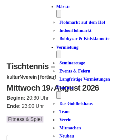
Märkte
Flohmarkt auf dem Hof
Indoorflohmarkt
Bobbycar & Kidsklamotte
Vermietung
Seminaretage
Tischtennis – Sommerpause
Events & Feiern
kulturNverein | fortlaufend
Langfristige Vermietungen
Mittwoch 19. August 2026
Über uns
Beginn:
20:30 Uhr
Das Goldbekhaus
Ende:
23:00 Uhr
Team
Fitness & Spiel
Verein
Mitmachen
Neubau