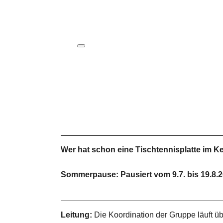
ICS herunterladen
Google Kalender
iCalendar
Office 365
Outlook Live
Wer hat schon eine Tischtennisplatte im Ke
Sommerpause: Pausiert vom 9.7. bis 19.8.
Leitung:
Die Koordination der Gruppe läuft üb