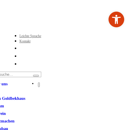
Werkzeugleiste ö
Leichte Sprache
Kontakt
 uns
s Goldbekhaus
am
rein
tmachen
ubau