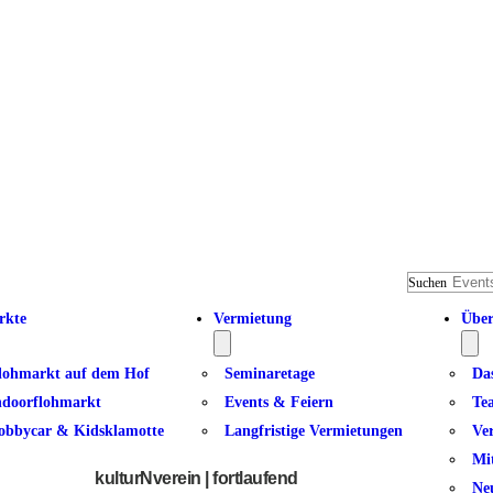
Suchen
rkte
Vermietung
Über
lohmarkt auf dem Hof
Seminaretage
Da
ndoorflohmarkt
Events & Feiern
Te
obbycar & Kidsklamotte
Langfristige Vermietungen
Ve
Tischtennis
Mi
kulturNverein | fortlaufend
Ne