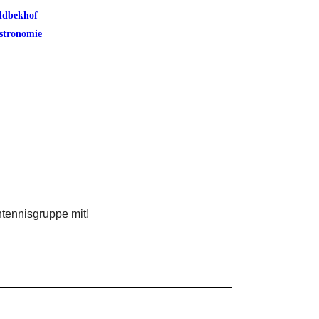
ldbekhof
stronomie
htennisgruppe mit!