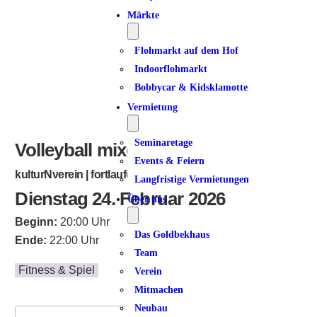
ICS herunterladen
Google Kalender
iCalendar
Office 365
Outlook Live
Märkte
Flohmarkt auf dem Hof
Indoorflohmarkt
Bobbycar & Kidsklamotte
Vermietung
Seminaretage
Volleyball mixed
Events & Feiern
kulturNverein | fortlaufend
Langfristige Vermietungen
Dienstag 24. Februar 2026
Über uns
Beginn:
20:00 Uhr
Das Goldbekhaus
Ende:
22:00 Uhr
Team
Fitness & Spiel
Verein
Mitmachen
Neubau