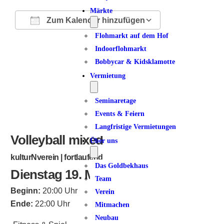
Märkte
Zum Kalender hinzufügen
Flohmarkt auf dem Hof
ICS herunterladen
Google Kalender
iCalendar
Office 365
Outlook Live
Indoorflohmarkt
Bobbycar & Kidsklamotte
Vermietung
Seminaretage
Events & Feiern
Langfristige Vermietungen
Volleyball mixed
Über uns
kulturNverein | fortlaufend
Das Goldbekhaus
Dienstag 19. Mai 2026
Team
Beginn:
20:00 Uhr
Verein
Ende:
22:00 Uhr
Mitmachen
Neubau