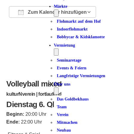
Märkte
Zum Kalender hinzufügen
Flohmarkt auf dem Hof
ICS herunterladen
Google Kalender
iCalendar
Office 365
Outlook Live
Indoorflohmarkt
Bobbycar & Kidsklamotte
Vermietung
Seminaretage
Events & Feiern
Langfristige Vermietungen
Volleyball mixed
Über uns
kulturNverein | fortlaufend
Das Goldbekhaus
Dienstag 6. Oktober 2026
Team
Beginn:
20:00 Uhr
Verein
Ende:
22:00 Uhr
Mitmachen
Neubau