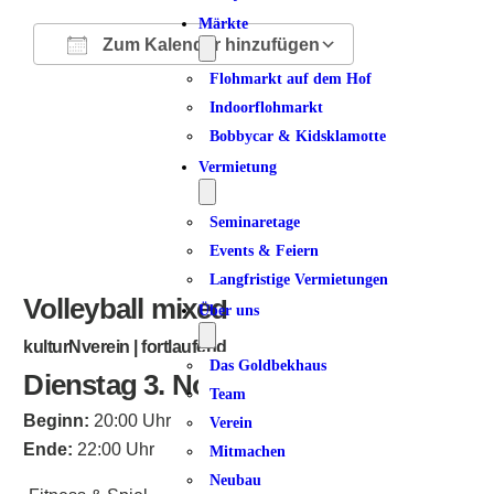
Märkte
Zum Kalender hinzufügen
Flohmarkt auf dem Hof
ICS herunterladen
Google Kalender
iCalendar
Office 365
Outlook Live
Indoorflohmarkt
Bobbycar & Kidsklamotte
Vermietung
Seminaretage
Events & Feiern
Langfristige Vermietungen
Volleyball mixed
Über uns
kulturNverein | fortlaufend
Das Goldbekhaus
Dienstag 3. November 2026
Team
Beginn:
20:00 Uhr
Verein
Ende:
22:00 Uhr
Mitmachen
Neubau