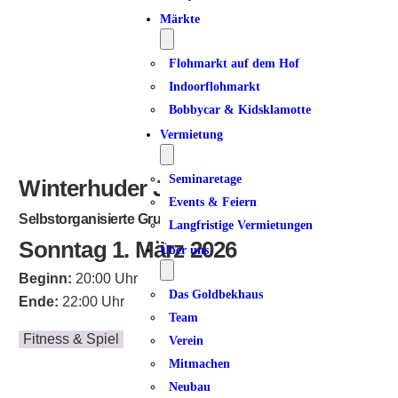
Märkte
Flohmarkt auf dem Hof
Indoorflohmarkt
Bobbycar & Kidsklamotte
Vermietung
Seminaretage
Winterhuder Jongliertreff
Events & Feiern
Selbstorganisierte Gruppe
Langfristige Vermietungen
Sonntag 1. März 2026
Über uns
Beginn:
20:00 Uhr
Das Goldbekhaus
Ende:
22:00 Uhr
Team
Fitness & Spiel
Verein
Mitmachen
Neubau