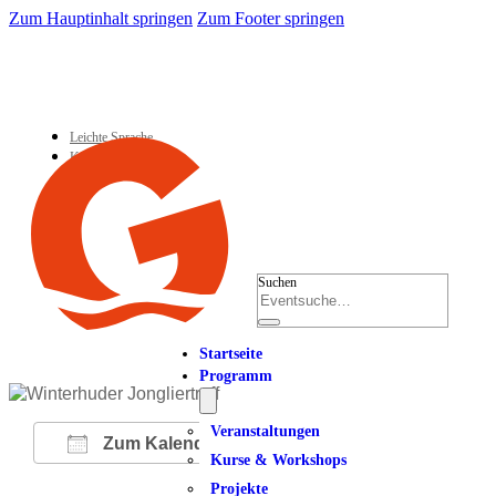
Zum Hauptinhalt springen
Zum Footer springen
Leichte Sprache
Kontakt
Suchen
Startseite
Programm
Veranstaltungen
Zum Kalender hinzufügen
Kurse & Workshops
Projekte
ICS herunterladen
Google Kalender
iCalendar
Office 365
Outlook Live