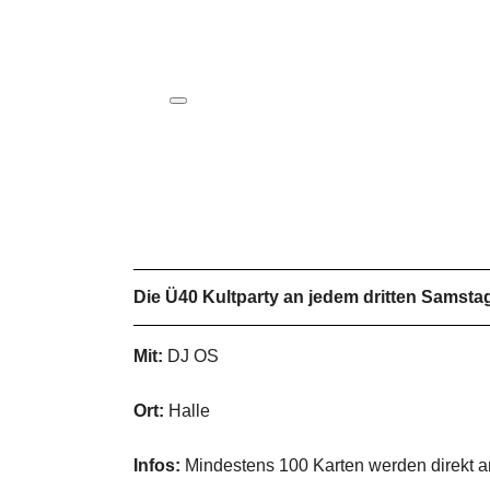
ICS herunterladen
Google Kalender
iCalendar
Office 365
Outlook Live
Die Ü40 Kultparty an jedem dritten Samsta
Mit:
DJ OS
Ort:
Halle
Infos:
Mindestens 100 Karten werden direkt an