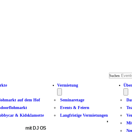
Suchen
rkte
Vermietung
Über
lohmarkt auf dem Hof
Seminaretage
Da
ndoorflohmarkt
Events & Feiern
Te
obbycar & Kidsklamotte
Langfristige Vermietungen
Ve
Winterhuder Tanznacht | die Ü4
Mi
mit DJ OS
Ne