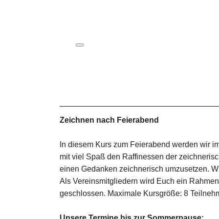
ICS herunterladen
Google Kalender
iCalendar
Office 365
Outlook Live
Zeichnen nach Feierabend
In diesem Kurs zum Feierabend werden wir im
mit viel Spaß den Raffinessen der zeichnerisc
einen Gedanken zeichnerisch umzusetzen. Wir
Als Vereinsmitgliedern wird Euch ein Rahme
geschlossen. Maximale Kursgröße: 8 Teilneh
Unsere Termine bis zur Sommerpause: