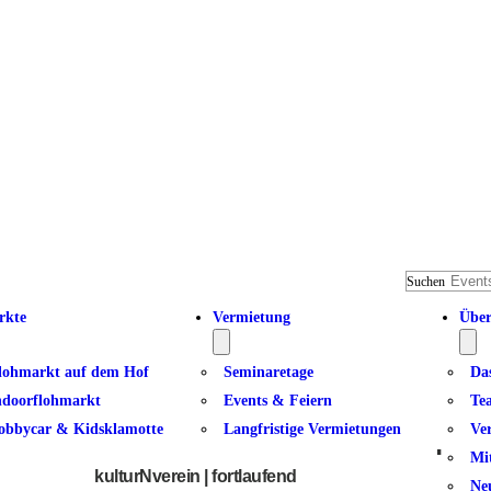
Suchen
rkte
Vermietung
Über
lohmarkt auf dem Hof
Seminaretage
Da
ndoorflohmarkt
Events & Feiern
Te
obbycar & Kidsklamotte
Langfristige Vermietungen
Ve
Zeichnen nach Feierabend | 14
Mi
kulturNverein | fortlaufend
Ne