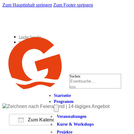
Zum Hauptinhalt springen
Zum Footer springen
Leichte Sprache
Kontakt
Suchen
Startseite
Programm
Veranstaltungen
Zum Kalender hinzufügen
Kurse & Workshops
Projekte
ICS herunterladen
Google Kalender
iCalendar
Office 365
Outlook Live