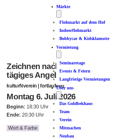
Märkte
Flohmarkt auf dem Hof
Indoorflohmarkt
Bobbycar & Kidsklamotte
Vermietung
Seminaretage
Zeichnen nach Feierabend | 14-
Events & Feiern
tägiges Angebot
Langfristige Vermietungen
kulturNverein | fortlaufend
Über uns
Montag 6. Juli 2026
Das Goldbekhaus
Beginn:
18:30 Uhr
Team
Ende:
20:30 Uhr
Verein
Wort & Farbe
Mitmachen
Neubau