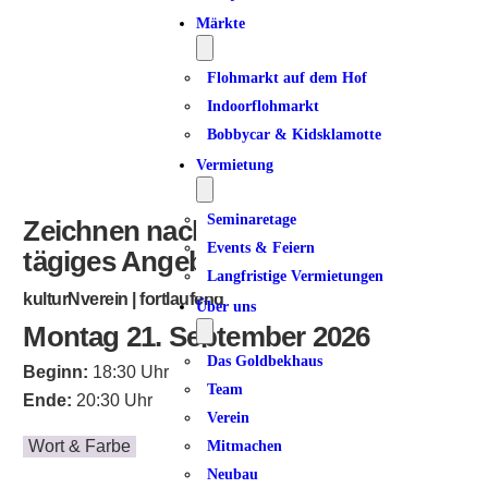
Märkte
Flohmarkt auf dem Hof
Indoorflohmarkt
Bobbycar & Kidsklamotte
Vermietung
Seminaretage
Zeichnen nach Feierabend | 14-
Events & Feiern
tägiges Angebot
Langfristige Vermietungen
kulturNverein | fortlaufend
Über uns
Montag 21. September 2026
Das Goldbekhaus
Beginn:
18:30 Uhr
Team
Ende:
20:30 Uhr
Verein
Wort & Farbe
Mitmachen
Neubau