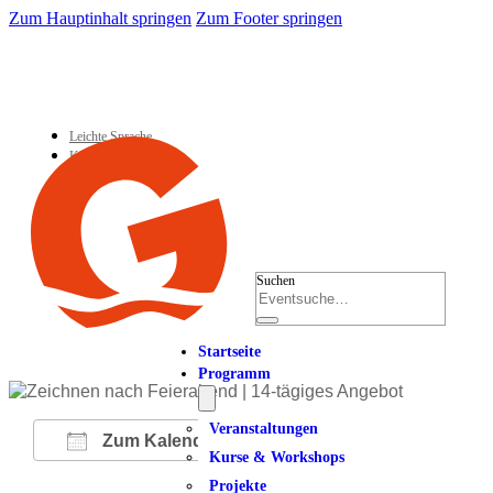
Zum Hauptinhalt springen
Zum Footer springen
Leichte Sprache
Kontakt
Suchen
Startseite
Programm
Veranstaltungen
Zum Kalender hinzufügen
Kurse & Workshops
Projekte
ICS herunterladen
Google Kalender
iCalendar
Office 365
Outlook Live