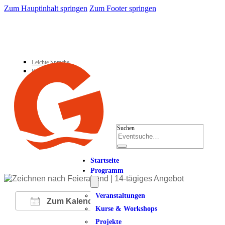
Zum Hauptinhalt springen
Zum Footer springen
Leichte Sprache
Kontakt
Suchen
Startseite
Programm
Veranstaltungen
Zum Kalender hinzufügen
Kurse & Workshops
Projekte
ICS herunterladen
Google Kalender
iCalendar
Office 365
Outlook Live