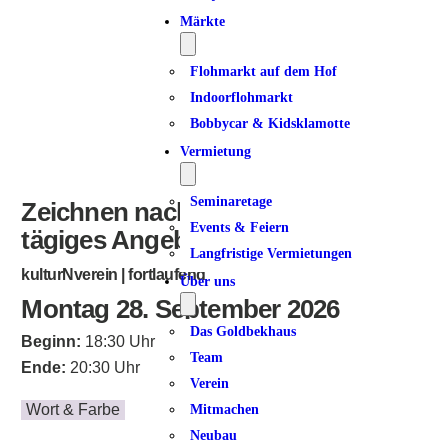
Märkte
Flohmarkt auf dem Hof
Indoorflohmarkt
Bobbycar & Kidsklamotte
Vermietung
Seminaretage
Zeichnen nach Feierabend | 14-
Events & Feiern
tägiges Angebot
Langfristige Vermietungen
kulturNverein | fortlaufend
Über uns
Montag 28. September 2026
Das Goldbekhaus
Beginn:
18:30 Uhr
Team
Ende:
20:30 Uhr
Verein
Wort & Farbe
Mitmachen
Neubau