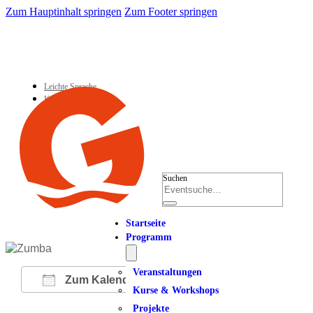
Zum Hauptinhalt springen
Zum Footer springen
Leichte Sprache
Kontakt
Suchen
Startseite
Programm
Veranstaltungen
Zum Kalender hinzufügen
Kurse & Workshops
Projekte
ICS herunterladen
Google Kalender
iCalendar
Office 365
Outlook Live