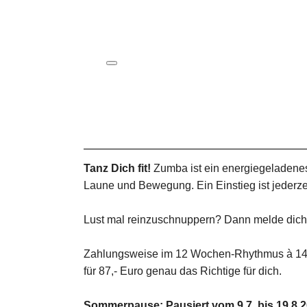
ICS herunterladen
Google Kalender
iCalendar
Office 365
Outlook Live
Tanz Dich fit!
Zumba ist ein energiegeladenes
Laune und Bewegung. Ein Einstieg ist jederzei
Lust mal reinzuschnuppern? Dann melde dich 
Zahlungsweise im 12 Wochen-Rhythmus à 144,- 
für 87,- Euro genau das Richtige für dich.
Sommerpause: Pausiert vom 9.7. bis 19.8.