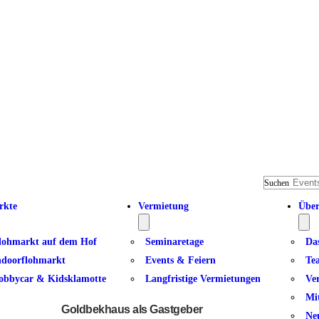
Suchen
rkte
Vermietung
Über
lohmarkt auf dem Hof
Seminaretage
Da
ndoorflohmarkt
Events & Feiern
Te
obbycar & Kidsklamotte
Langfristige Vermietungen
Ve
Zumba
Mi
Goldbekhaus als Gastgeber
Ne