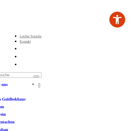
Werkzeugleiste ö
Leichte Sprache
Kontakt
 uns
s Goldbekhaus
am
rein
tmachen
ubau