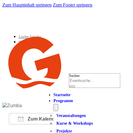
Zum Hauptinhalt springen
Zum Footer springen
Leichte Sprache
Kontakt
Suchen
Startseite
Programm
Veranstaltungen
Zum Kalender hinzufügen
Kurse & Workshops
Projekte
ICS herunterladen
Google Kalender
iCalendar
Office 365
Outlook Live