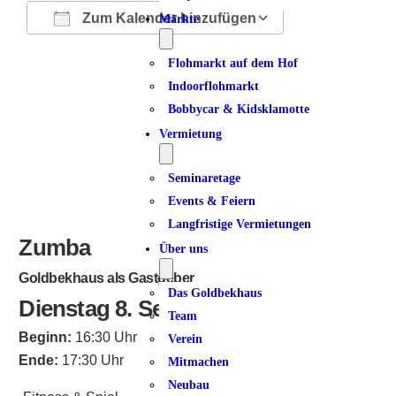
Zum Kalender hinzufügen
Märkte
ICS herunterladen
Google Kalender
iCalendar
Office 365
Outlook Live
Flohmarkt auf dem Hof
Indoorflohmarkt
Bobbycar & Kidsklamotte
Vermietung
Seminaretage
Events & Feiern
Langfristige Vermietungen
Zumba
Über uns
Goldbekhaus als Gastgeber
Das Goldbekhaus
Dienstag 8. September 2026
Team
Beginn:
16:30 Uhr
Verein
Ende:
17:30 Uhr
Mitmachen
Neubau