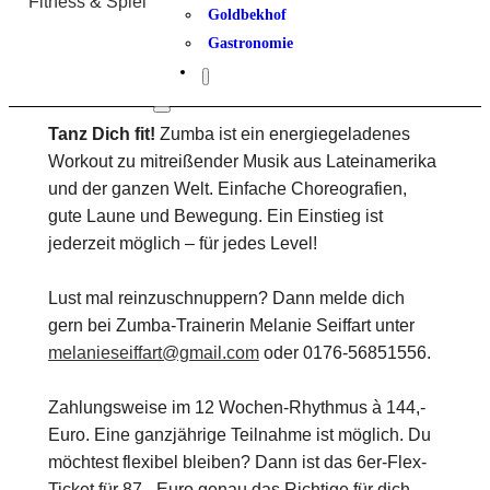
Fitness & Spiel
Goldbekhof
Gastronomie
Tanz Dich fit!
Zumba ist ein energiegeladenes
Workout zu mitreißender Musik aus Lateinamerika
und der ganzen Welt. Einfache Choreografien,
gute Laune und Bewegung. Ein Einstieg ist
jederzeit möglich – für jedes Level!
Lust mal reinzuschnuppern? Dann melde dich
gern bei Zumba-Trainerin Melanie Seiffart unter
melanieseiffart@gmail.com
oder 0176-56851556.
Zahlungsweise im 12 Wochen-Rhythmus à 144,-
Euro. Eine ganzjährige Teilnahme ist möglich. Du
möchtest flexibel bleiben? Dann ist das 6er-Flex-
Ticket für 87,- Euro genau das Richtige für dich.