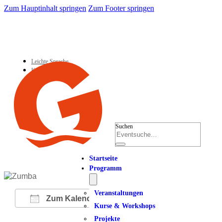
Zum Hauptinhalt springen
Zum Footer springen
Leichte Sprache
Kontakt
Suchen
Startseite
Programm
Veranstaltungen
Zum Kalender hinzufügen
Kurse & Workshops
Projekte
ICS herunterladen
Google Kalender
iCalendar
Office 365
Outlook Live