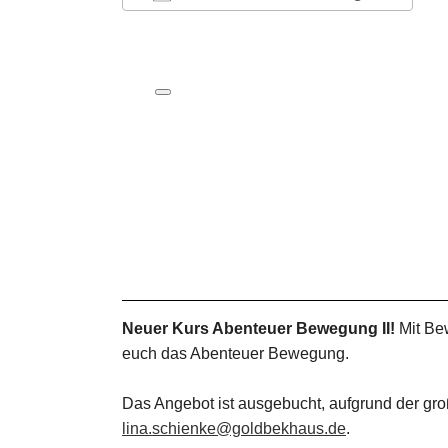
ICS herunterladen
Google Kalender
iCalendar
Office 365
Outlook Live
Neuer Kurs Abenteuer Bewegung II!
Mit Bew
euch das Abenteuer Bewegung.
Das Angebot ist ausgebucht, aufgrund der gro
lina.schienke@goldbekhaus.de
.