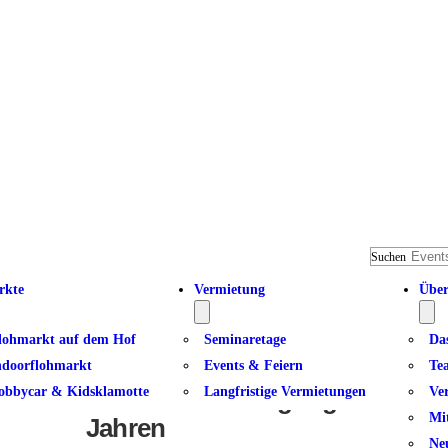
Suchen
rkte
Vermietung
Über
lohmarkt auf dem Hof
Seminaretage
Da
ndoorflohmarkt
Events & Feiern
Te
obbycar & Kidsklamotte
Langfristige Vermietungen
Ve
Abenteuer Bewegung II – für El
Mi
Jahren
Ne