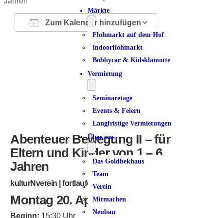
Märkte
Zum Kalender hinzufügen
Flohmarkt auf dem Hof
ICS herunterladen
Google Kalender
iCalendar
Office 365
Outlook Live
Indoorflohmarkt
Bobbycar & Kidsklamotte
Vermietung
Seminaretage
Events & Feiern
Langfristige Vermietungen
Abenteuer Bewegung II – für
Über uns
Eltern und Kinder von 1 – 6
Das Goldbekhaus
Jahren
Team
kulturNverein | fortlaufend
Verein
Montag 20. April 2026
Mitmachen
Neubau
Beginn:
15:30 Uhr