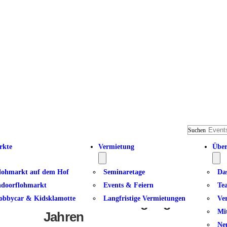
Suchen
rkte
Vermietung
Über
lohmarkt auf dem Hof
Seminaretage
Da
ndoorflohmarkt
Events & Feiern
Te
obbycar & Kidsklamotte
Langfristige Vermietungen
Ve
Abenteuer Bewegung I – für Elt
Mi
Jahren
Ne