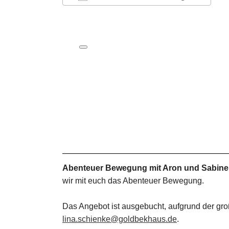
ICS herunterladen
Google Kalender
iCalendar
Office 365
Outlook Live
Abenteuer Bewegung mit Aron und Sabine
wir mit euch das Abenteuer Bewegung.
Das Angebot ist ausgebucht, aufgrund der groß
lina.schienke@goldbekhaus.de
.