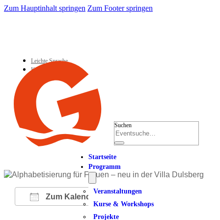
Zum Hauptinhalt springen
Zum Footer springen
Leichte Sprache
Kontakt
Suchen
Startseite
Programm
Veranstaltungen
Zum Kalender hinzufügen
Kurse & Workshops
Projekte
ICS herunterladen
Google Kalender
iCalendar
Office 365
Outlook Live