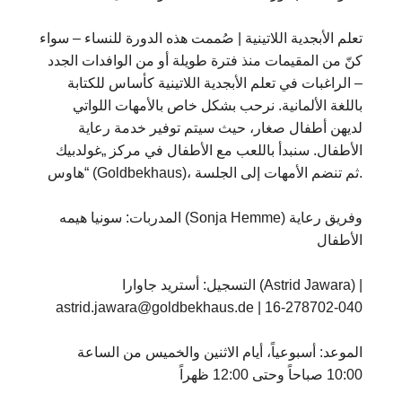
تعلم الأبجدية اللاتينية | صُممت هذه الدورة للنساء – سواء
كنّ من المقيمات منذ فترة طويلة أو من الوافدات الجدد
– الراغبات في تعلم الأبجدية اللاتينية كأساس للكتابة
باللغة الألمانية. نرحب بشكل خاص بالأمهات اللواتي
لديهن أطفال صغار، حيث سيتم توفير خدمة رعاية
الأطفال. سنبدأ باللعب مع الأطفال في مركز „غولدبيك
هاوس“ (Goldbekhaus)، ثم تنضم الأمهات إلى الجلسة.
المدربات: سونيا هيمه (Sonja Hemme) وفريق رعاية
الأطفال
التسجيل: أستريد جاوارا (Astrid Jawara) |
astrid.jawara@goldbekhaus.de | 16-278702-040
الموعد: أسبوعياً، أيام الاثنين والخميس من الساعة
10:00 صباحاً وحتى 12:00 ظهراً