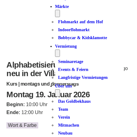
Märkte
Flohmarkt auf dem Hof
Indoorflohmarkt
Bobbycar & Kidsklamotte
Vermietung
Seminaretage
Alphabetisierung für Frauen –
Events & Feiern
neu in der Villa Dulsberg
Langfristige Vermietungen
Kurs | montags und donnerstags
Über uns
Montag 19. Januar 2026
Das Goldbekhaus
Beginn:
10:00 Uhr
Team
Ende:
12:00 Uhr
Verein
Wort & Farbe
Mitmachen
Neubau