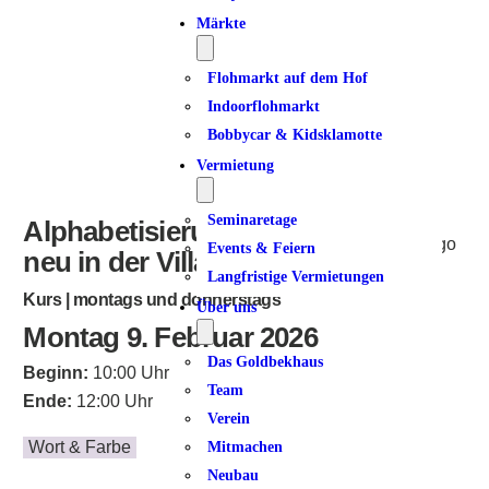
Märkte
Flohmarkt auf dem Hof
Indoorflohmarkt
Bobbycar & Kidsklamotte
Vermietung
Seminaretage
Alphabetisierung für Frauen –
Events & Feiern
neu in der Villa Dulsberg
Langfristige Vermietungen
Kurs | montags und donnerstags
Über uns
Montag 9. Februar 2026
Das Goldbekhaus
Beginn:
10:00 Uhr
Team
Ende:
12:00 Uhr
Verein
Wort & Farbe
Mitmachen
Neubau