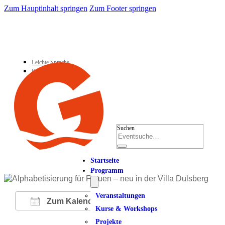
Zum Hauptinhalt springen
Zum Footer springen
Leichte Sprache
Kontakt
Suchen
Startseite
Programm
Veranstaltungen
Zum Kalender hinzufügen
Kurse & Workshops
Projekte
ICS herunterladen
Google Kalender
iCalendar
Office 365
Outlook Live