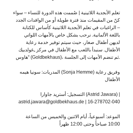
تعلم الأبجدية اللاتينية | صُممت هذه الدورة للنساء – سواء
كنّ من المقيمات منذ فترة طويلة أو من الوافدات الجدد
– الراغبات في تعلم الأبجدية اللاتينية كأساس للكتابة
باللغة الألمانية. نرحب بشكل خاص بالأمهات اللواتي
لديهن أطفال صغار، حيث سيتم توفير خدمة رعاية
الأطفال. سنبدأ باللعب مع الأطفال في مركز „غولدبيك
هاوس“ (Goldbekhaus)، ثم تنضم الأمهات إلى الجلسة.
المدربات: سونيا هيمه (Sonja Hemme) وفريق رعاية
الأطفال
التسجيل: أستريد جاوارا (Astrid Jawara) |
astrid.jawara@goldbekhaus.de | 16-278702-040
الموعد: أسبوعياً، أيام الاثنين والخميس من الساعة
10:00 صباحاً وحتى 12:00 ظهراً