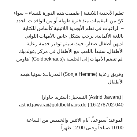
تعلم الأبجدية اللاتينية | صُممت هذه الدورة للنساء – سواء
كنّ من المقيمات منذ فترة طويلة أو من الوافدات الجدد
– الراغبات في تعلم الأبجدية اللاتينية كأساس للكتابة
باللغة الألمانية. نرحب بشكل خاص بالأمهات اللواتي
لديهن أطفال صغار، حيث سيتم توفير خدمة رعاية
الأطفال. سنبدأ باللعب مع الأطفال في مركز „غولدبيك
هاوس“ (Goldbekhaus)، ثم تنضم الأمهات إلى الجلسة.
المدربات: سونيا هيمه (Sonja Hemme) وفريق رعاية
الأطفال
التسجيل: أستريد جاوارا (Astrid Jawara) |
astrid.jawara@goldbekhaus.de | 16-278702-040
الموعد: أسبوعياً، أيام الاثنين والخميس من الساعة
10:00 صباحاً وحتى 12:00 ظهراً