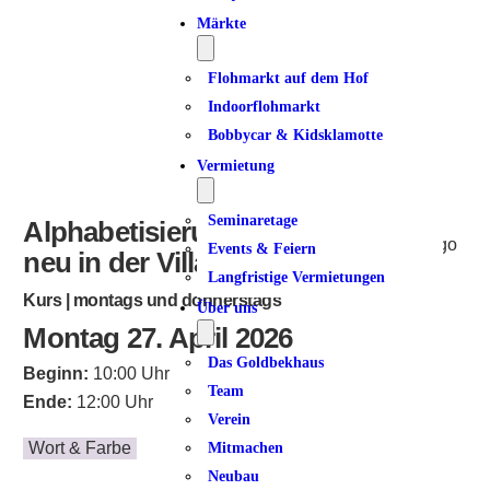
Märkte
Flohmarkt auf dem Hof
Indoorflohmarkt
Bobbycar & Kidsklamotte
Vermietung
Seminaretage
Alphabetisierung für Frauen –
Events & Feiern
neu in der Villa Dulsberg
Langfristige Vermietungen
Kurs | montags und donnerstags
Über uns
Montag 27. April 2026
Das Goldbekhaus
Beginn:
10:00 Uhr
Team
Ende:
12:00 Uhr
Verein
Wort & Farbe
Mitmachen
Neubau