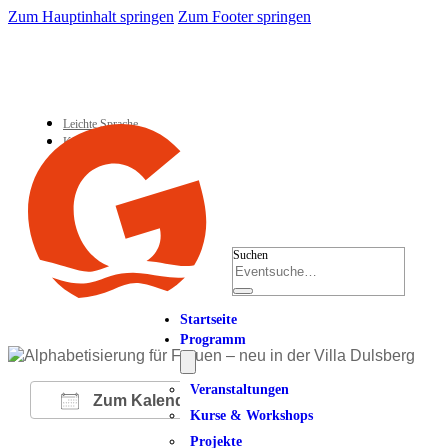
Zum Hauptinhalt springen
Zum Footer springen
Leichte Sprache
Kontakt
Suchen
Startseite
Programm
Veranstaltungen
Zum Kalender hinzufügen
Kurse & Workshops
Projekte
ICS herunterladen
Google Kalender
iCalendar
Office 365
Outlook Live