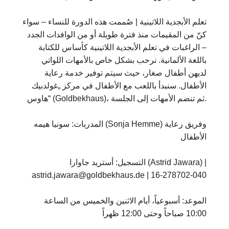
تعلم الأبجدية اللاتينية | صُممت هذه الدورة للنساء – سواء
كنّ من المقيمات منذ فترة طويلة أو من الوافدات الجدد
– الراغبات في تعلم الأبجدية اللاتينية كأساس للكتابة
باللغة الألمانية. نرحب بشكل خاص بالأمهات اللواتي
لديهن أطفال صغار، حيث سيتم توفير خدمة رعاية
الأطفال. سنبدأ باللعب مع الأطفال في مركز „غولدبيك
هاوس“ (Goldbekhaus)، ثم تنضم الأمهات إلى الجلسة.
المدربات: سونيا هيمه (Sonja Hemme) وفريق رعاية
الأطفال
التسجيل: أستريد جاوارا (Astrid Jawara) |
astrid.jawara@goldbekhaus.de | 16-278702-040
الموعد: أسبوعياً، أيام الاثنين والخميس من الساعة
10:00 صباحاً وحتى 12:00 ظهراً