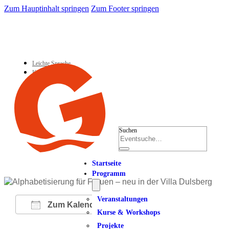
Zum Hauptinhalt springen
Zum Footer springen
Leichte Sprache
Kontakt
Suchen
Startseite
Programm
Veranstaltungen
Zum Kalender hinzufügen
Kurse & Workshops
Projekte
ICS herunterladen
Google Kalender
iCalendar
Office 365
Outlook Live