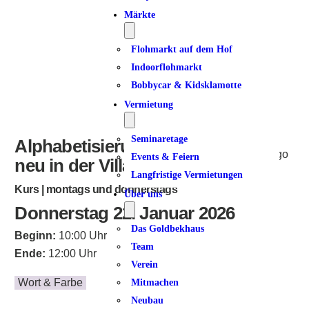
Märkte
Flohmarkt auf dem Hof
Indoorflohmarkt
Bobbycar & Kidsklamotte
Vermietung
Seminaretage
Alphabetisierung für Frauen –
Events & Feiern
neu in der Villa Dulsberg
Langfristige Vermietungen
Kurs | montags und donnerstags
Über uns
Donnerstag 22. Januar 2026
Das Goldbekhaus
Beginn:
10:00 Uhr
Team
Ende:
12:00 Uhr
Verein
Wort & Farbe
Mitmachen
Neubau