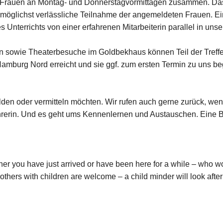
 8 Frauen an Montag- und Donnerstagvormittagen zusammen. Das
glichst verlässliche Teilnahme der angemeldeten Frauen. Einen
s Unterrichts von einer erfahrenen Mitarbeiterin parallel in u
sowie Theaterbesuche im Goldbekhaus können Teil der Treffen 
amburg Nord erreicht und sie ggf. zum ersten Termin zu uns beg
lden oder vermitteln möchten. Wir rufen auch gerne zurück, we
hrerin. Und es geht ums Kennenlernen und Austauschen. Eine B
 you have just arrived or have been here for a while – who woul
thers with children are welcome – a child minder will look after