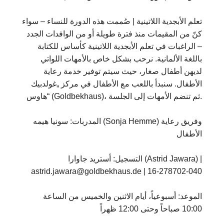
تعلم الأبجدية اللاتينية | صُممت هذه الدورة للنساء – سواء
كنّ من المقيمات منذ فترة طويلة أو من الوافدات الجدد
– الراغبات في تعلم الأبجدية اللاتينية كأساس للكتابة
باللغة الألمانية. نرحب بشكل خاص بالأمهات اللواتي
لديهن أطفال صغار، حيث سيتم توفير خدمة رعاية
الأطفال. سنبدأ باللعب مع الأطفال في مركز „غولدبيك
هاوس“ (Goldbekhaus)، ثم تنضم الأمهات إلى الجلسة.
المدربات: سونيا هيمه (Sonja Hemme) وفريق رعاية
الأطفال
التسجيل: أستريد جاوارا (Astrid Jawara) |
astrid.jawara@goldbekhaus.de | 16-278702-040
الموعد: أسبوعياً، أيام الاثنين والخميس من الساعة
10:00 صباحاً وحتى 12:00 ظهراً