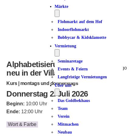
Märkte
Flohmarkt auf dem Hof
Indoorflohmarkt
Bobbycar & Kidsklamotte
Vermietung
Seminaretage
Alphabetisierung für Frauen –
Events & Feiern
neu in der Villa Dulsberg
Langfristige Vermietungen
Kurs | montags und donnerstags
Über uns
Donnerstag 2. Juli 2026
Das Goldbekhaus
Beginn:
10:00 Uhr
Team
Ende:
12:00 Uhr
Verein
Wort & Farbe
Mitmachen
Neubau