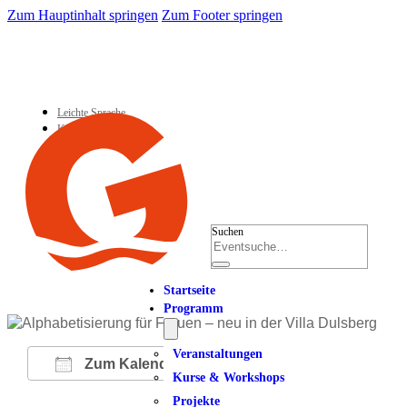
Zum Hauptinhalt springen
Zum Footer springen
Leichte Sprache
Kontakt
Suchen
Startseite
Programm
Veranstaltungen
Zum Kalender hinzufügen
Kurse & Workshops
Projekte
ICS herunterladen
Google Kalender
iCalendar
Office 365
Outlook Live