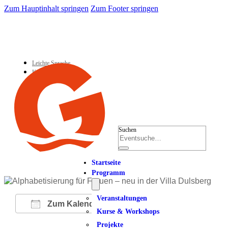
Zum Hauptinhalt springen
Zum Footer springen
Leichte Sprache
Kontakt
Suchen
Startseite
Programm
Veranstaltungen
Zum Kalender hinzufügen
Kurse & Workshops
Projekte
ICS herunterladen
Google Kalender
iCalendar
Office 365
Outlook Live