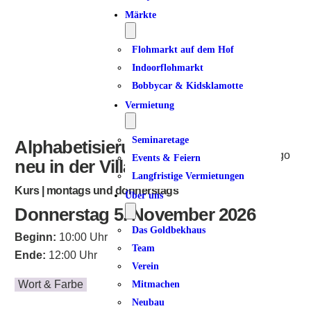
Märkte
Flohmarkt auf dem Hof
Indoorflohmarkt
Bobbycar & Kidsklamotte
Vermietung
Seminaretage
Alphabetisierung für Frauen –
Events & Feiern
neu in der Villa Dulsberg
Langfristige Vermietungen
Kurs | montags und donnerstags
Über uns
Donnerstag 5. November 2026
Das Goldbekhaus
Beginn:
10:00 Uhr
Team
Ende:
12:00 Uhr
Verein
Wort & Farbe
Mitmachen
Neubau