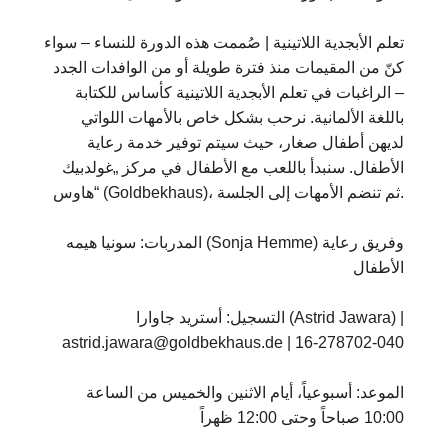
تعلم الأبجدية اللاتينية | صُممت هذه الدورة للنساء – سواء
كنّ من المقيمات منذ فترة طويلة أو من الوافدات الجدد
– الراغبات في تعلم الأبجدية اللاتينية كأساس للكتابة
باللغة الألمانية. نرحب بشكل خاص بالأمهات اللواتي
لديهن أطفال صغار، حيث سيتم توفير خدمة رعاية
الأطفال. سنبدأ باللعب مع الأطفال في مركز „غولدبيك
هاوس“ (Goldbekhaus)، ثم تنضم الأمهات إلى الجلسة.
المدربات: سونيا هيمه (Sonja Hemme) وفريق رعاية
الأطفال
التسجيل: أستريد جاوارا (Astrid Jawara) |
astrid.jawara@goldbekhaus.de | 16-278702-040
الموعد: أسبوعياً، أيام الاثنين والخميس من الساعة
10:00 صباحاً وحتى 12:00 ظهراً