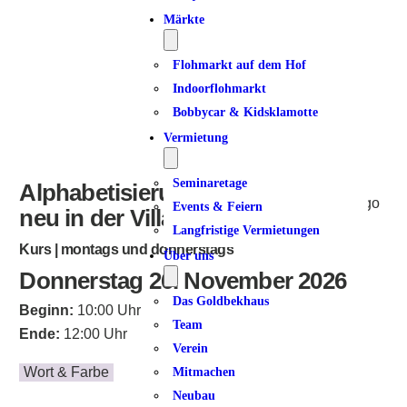
Märkte
Flohmarkt auf dem Hof
Indoorflohmarkt
Bobbycar & Kidsklamotte
Vermietung
Seminaretage
Alphabetisierung für Frauen –
Events & Feiern
neu in der Villa Dulsberg
Langfristige Vermietungen
Kurs | montags und donnerstags
Über uns
Donnerstag 26. November 2026
Das Goldbekhaus
Beginn:
10:00 Uhr
Team
Ende:
12:00 Uhr
Verein
Wort & Farbe
Mitmachen
Neubau