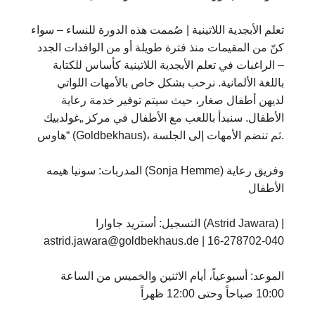
تعلم الأبجدية اللاتينية | صُممت هذه الدورة للنساء – سواء
كنّ من المقيمات منذ فترة طويلة أو من الوافدات الجدد
– الراغبات في تعلم الأبجدية اللاتينية كأساس للكتابة
باللغة الألمانية. نرحب بشكل خاص بالأمهات اللواتي
لديهن أطفال صغار، حيث سيتم توفير خدمة رعاية
الأطفال. سنبدأ باللعب مع الأطفال في مركز „غولدبيك
هاوس“ (Goldbekhaus)، ثم تنضم الأمهات إلى الجلسة.
المدربات: سونيا هيمه (Sonja Hemme) وفريق رعاية
الأطفال
التسجيل: أستريد جاوارا (Astrid Jawara) |
astrid.jawara@goldbekhaus.de | 16-278702-040
الموعد: أسبوعياً، أيام الاثنين والخميس من الساعة
10:00 صباحاً وحتى 12:00 ظهراً