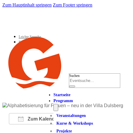
Zum Hauptinhalt springen
Zum Footer springen
Leichte Sprache
Kontakt
Suchen
Startseite
Programm
Veranstaltungen
Zum Kalender hinzufügen
Kurse & Workshops
Projekte
ICS herunterladen
Google Kalender
iCalendar
Office 365
Outlook Live