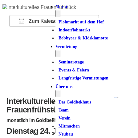
Märkte
Zum Kalender hinzufügen
Flohmarkt auf dem Hof
Indoorflohmarkt
ICS herunterladen
Google Kalender
iCalendar
Office 365
Outlook Live
Bobbycar & Kidsklamotte
Vermietung
Seminaretage
Events & Feiern
Langfristige Vermietungen
Über uns
Interkulturelles
Das Goldbekhaus
Frauenfrühstück
Team
Verein
monatlich im Goldbekhaus
Mitmachen
Dienstag 24. Juni 2025
Neubau